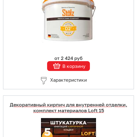
В корзину
Подробнее
от 2 424 руб
В корзину
Характеристики
Декоративный кирпич для внутренней отделки,
комплект материалов Loft 15
Купить в 1 клик
В корзину