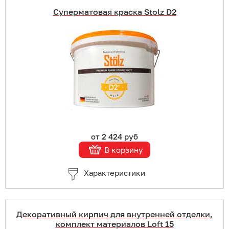
Суперматовая краска Stolz D2
Купить в 1 клик
В корзину
Подробнее
от 2 424 руб
В корзину
Характеристики
Декоративный кирпич для внутренней отделки,
комплект материалов Loft 15
Купить в 1 клик