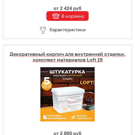
от 2 424 руб
В корзину
Характеристики
Декоративный кирпич для внутренней отделки,
комплект материалов Loft 15
Купить в 1 клик
В корзину
Подробнее
от 2 890 руб