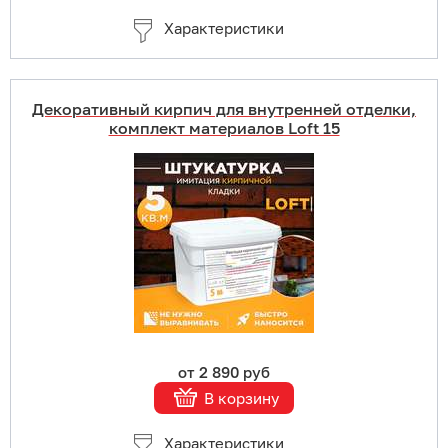
Характеристики
Декоративный кирпич для внутренней отделки,
комплект материалов Loft 15
Купить в 1 клик
В корзину
Подробнее
от 2 890 руб
В корзину
Характеристики