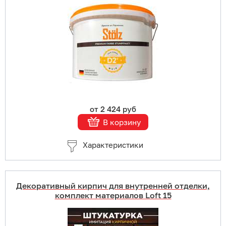
В корзину
Подробнее
от 2 424 руб
В корзину
Характеристики
Декоративный кирпич для внутренней отделки,
комплект материалов Loft 15
Купить в 1 клик
В корзину